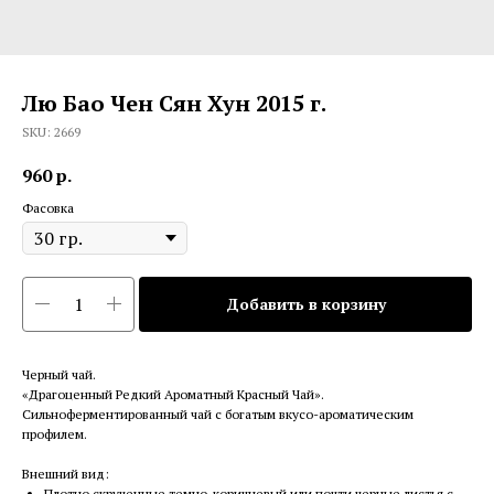
Лю Бао Чен Сян Хун 2015 г.
SKU:
2669
960
р.
Фасовка
Добавить в корзину
Черный чай.
«Драгоценный Редкий Ароматный Красный Чай».
Сильноферментированный чай с богатым вкусо-ароматическим
профилем.
Внешний вид:
Плотно скрученные темно-коричневый или почти черные листья с