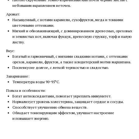
небольшим вкраплением веточек.
Аромат:
Насыщенный, с нотами карамели, сухофруктов, меда и тонкими
цветочными оттенками.
Мягкий и обволакивающий, с доминированием древесных, ореховых
и землистых нот, включая фундук, древесную стружку, торф и палую
листву.
Вкус:
Богатый и гармоничный, с мягкими сладкими нотами, с оттенками
орехов, карамели, фруктов, а также кондитерский мотив марципана.
Послевкусие долгое, с легкой терпкостью и сладостью.
Заваривание:
Температура воды 90−95°C.
Польза и особенности:
Богат антиоксидантами, помогает укреплять иммунитет.
Нормализует уровень холестерина, защищает сердце и сосуды.
Способствует улучшению обмена веществ.
Обладает тонизирующим эффектом, улучшает настроение
и повышает энергию.