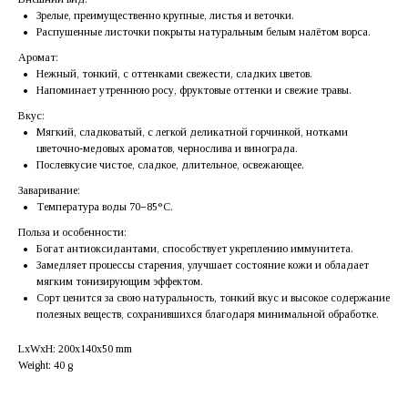
Зрелые, преимущественно крупные, листья и веточки.
Распушенные листочки покрыты натуральным белым налётом ворса.
Аромат:
Нежный, тонкий, с оттенками свежести, сладких цветов.
Напоминает утреннюю росу, фруктовые оттенки и свежие травы.
Вкус:
Мягкий, сладковатый, с легкой деликатной горчинкой, нотками
цветочно-медовых ароматов, чернослива и винограда.
Послевкусие чистое, сладкое, длительное, освежающее.
Заваривание:
Температура воды 70−85°C.
Польза и особенности:
Богат антиоксидантами, способствует укреплению иммунитета.
Замедляет процессы старения, улучшает состояние кожи и обладает
мягким тонизирующим эффектом.
Сорт ценится за свою натуральность, тонкий вкус и высокое содержание
полезных веществ, сохранившихся благодаря минимальной обработке.
LxWxH: 200x140x50 mm
Weight: 40 g