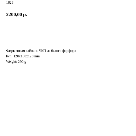
1828
2200,00
р.
Добавить в корзину
Фирменная гайвань ЧКП из белого фарфора
lwh: 120x100x120 mm
Weight: 290 g