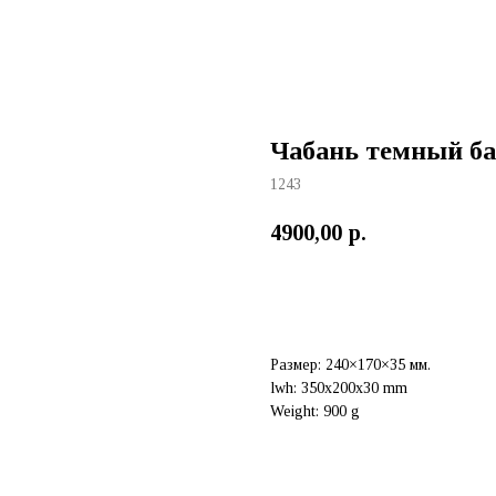
Чабань темный б
1243
4900,00
р.
Добавить в корзину
Размер: 240×170×35 мм.
lwh: 350x200x30 mm
Weight: 900 g