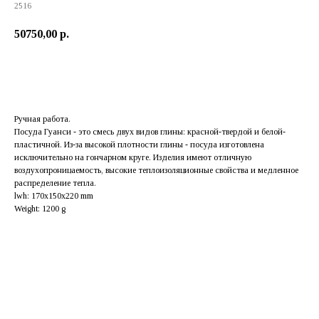
2516
50750,00
р.
Добавить в корзину
Ручная работа.
Посуда Гуанси - это смесь двух видов глины: красной-твердой и белой-
пластичной. Из-за высокой плотности глины - посуда изготовлена
исключительно на гончарном круге. Изделия имеют отличную
воздухопроницаемость, высокие теплоизоляционные свойства и медленное
распределение тепла.
lwh: 170x150x220 mm
Weight: 1200 g