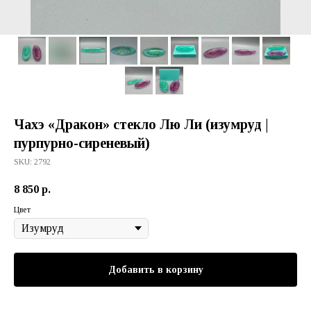
Чахэ «Дракон» стекло Лю Ли (изумруд |
пурпурно-сиреневый)
SKU:
2792
8 850
р.
Цвет
Добавить в корзину