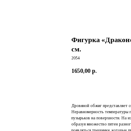
Фигурка «Дракон» 
см.
2054
1650,00
р.
Добавить в корзину
Дровяной обжиг представляет с
Неравномерность температуры п
пузырьков на поверхности. На и
образуя множество пятен разног
появляться трещинки, которые 