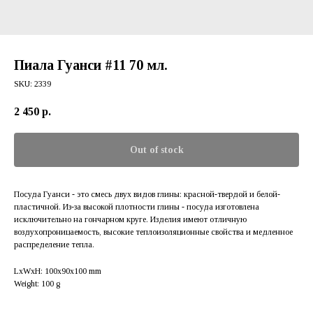
Пиала Гуанси #11 70 мл.
SKU:
2339
2 450
р.
Out of stock
Посуда Гуанси - это смесь двух видов глины: красной-твердой и белой-
пластичной. Из-за высокой плотности глины - посуда изготовлена
исключительно на гончарном круге. Изделия имеют отличную
воздухопроницаемость, высокие теплоизоляционные свойства и медленное
распределение тепла.
LxWxH: 100x90x100 mm
Weight: 100 g