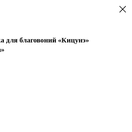
а для благовоний «Кицунэ»
а»