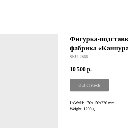
Фигурка-подставк
фабрика «Канпур
SKU:
2866
10 500
р.
Out of stock
LxWxH: 170x150x220 mm
Weight: 1200 g