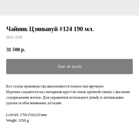
Чайник Цзяньшуй #124 190 мл.
SKU:
2305
31 500
р.
Out of stock
Все этапы производства выполняются полностью вручную.
Изделия создаются на гончарном круге из очень прочной глины с высоким
содержанием железа. Для украшения используют резьбу и аппликации,
уделяя особое внимание деталям.
LxWxH: 170x150x220 mm
Weight: 1200 g