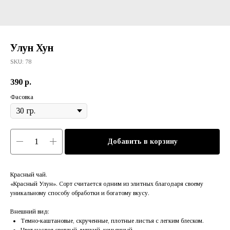
Улун Хун
SKU:
78
390
р.
Фасовка
Добавить в корзину
Красный чай.
«Красный Улун». Сорт считается одним из элитных благодаря своему
уникальному способу обработки и богатому вкусу.
Внешний вид:
Темно-каштановые, скрученные, плотные листья с легким блеском.
Цвет настоя светлый, мягкий, коньячный.