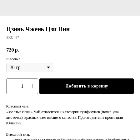
Цзинь Чжень Цзи Пин
SKU:
87
720
р.
Фасовка
Добавить в корзину
Красный чай.
«Золотые Иглы». Чай относится к категории гунфухунов (почка-два
листочка), красных чаев высшего качества. Производится в провинции
Юньнань.
Внешний вид:
Сухое сырье представляет собой почки чайного дерева, обработанные