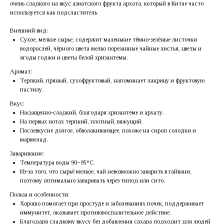
очень сладкого на вкус азиатского фрукта архата, который в Китае часто
используется как подсластитель.
Внешний вид:
Сухое, мелкое сырье, содержит маленькие тёмно-зелёные листочки
водорослей, чёрного цвета мелко порезанные чайные листья, цветы и
ягоды годжи и цветы белой хризантемы.
Аромат:
Терпкий, пряный, сухофруктовый, напоминает лакрицу и фруктовую
пастилу.
Вкус:
Насыщенно-сладкий, благодаря хризантеме и архату.
На первых нотах терпкий, плотный, вяжущий.
Послевкусие долгое, обволакивающее, похоже на сироп солодки и
мармелад.
Заваривание:
Температура воды 90−95°C.
Из-за того, что сырьё мелкое, чай невозможно заварить в гайвани,
поэтому оптимально заваривать через типод или сито.
Польза и особенности:
Хорошо помогает при простуде и заболеваниях почек, поддерживает
иммунитет, оказывает противовоспалительное действие.
Благодаря сладкому вкусу без добавления сахара подходит для людей