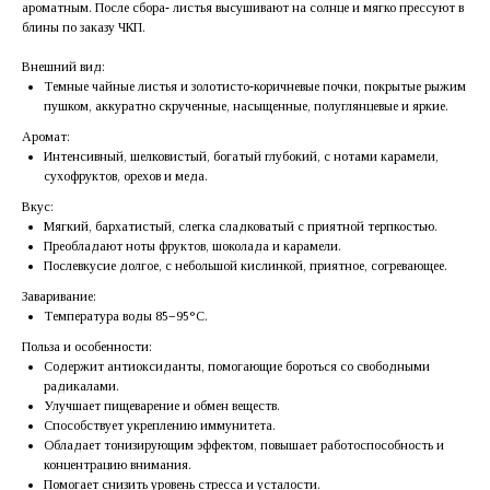
ароматным. После сбора- листья высушивают на солнце и мягко прессуют в
блины по заказу ЧКП.
Внешний вид:
Темные чайные листья и золотисто-коричневые почки, покрытые рыжим
пушком, аккуратно скрученные, насыщенные, полуглянцевые и яркие.
Аромат:
Интенсивный, шелковистый, богатый глубокий, с нотами карамели,
сухофруктов, орехов и меда.
Вкус:
Мягкий, бархатистый, слегка сладковатый с приятной терпкостью.
Преобладают ноты фруктов, шоколада и карамели.
Послевкусие долгое, с небольшой кислинкой, приятное, согревающее.
Заваривание:
Температура воды 85−95°C.
Польза и особенности:
Содержит антиоксиданты, помогающие бороться со свободными
радикалами.
Улучшает пищеварение и обмен веществ.
Способствует укреплению иммунитета.
Обладает тонизирующим эффектом, повышает работоспособность и
концентрацию внимания.
Помогает снизить уровень стресса и усталости.