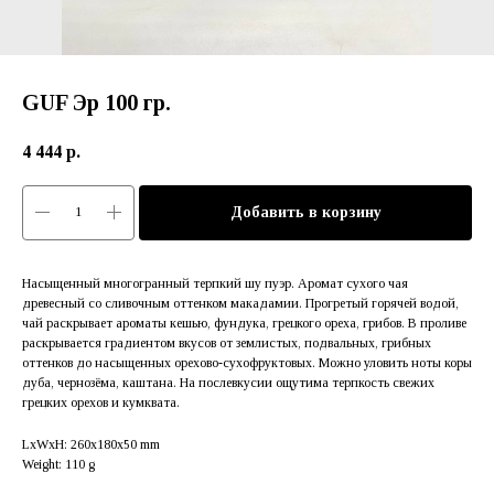
GUF Эр 100 гр.
4 444
р.
Добавить в корзину
Насыщенный многогранный терпкий шу пуэр. Аромат сухого чая
древесный со сливочным оттенком макадамии. Прогретый горячей водой,
чай раскрывает ароматы кешью, фундука, грецкого ореха, грибов. В проливе
раскрывается градиентом вкусов от землистых, подвальных, грибных
оттенков до насыщенных орехово-сухофруктовых. Можно уловить ноты коры
дуба, чернозёма, каштана. На послевкусии ощутима терпкость свежих
грецких орехов и кумквата.
LxWxH: 260x180x50 mm
Weight: 110 g