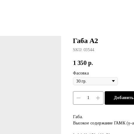
Габа А2
SKU:
03544
1 350
р.
Фасовка
Добавить
Габа.
Высокое содержание ГАМК (γ-ам